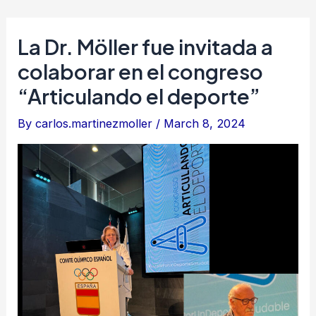
Skip
to
Mai
La Dr. Möller fue invitada a
content
colaborar en el congreso
Men
“Articulando el deporte”
By
carlos.martinezmoller
/
March 8, 2024